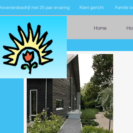
hoveniersbedrijf met 25 jaar ervaring
Klant gericht
Familie be
Home
Ho