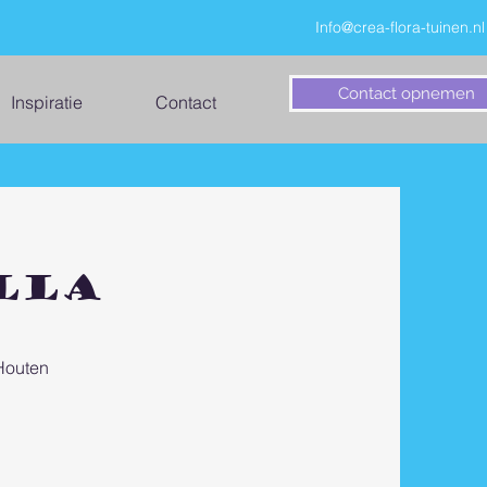
Info@crea-flora-tuinen.nl
Contact opnemen
Inspiratie
Contact
lla
 Houten