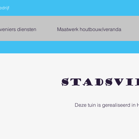
drijf
veniers diensten
Maatwerk houtbouw/veranda
Stadsvi
Deze tuin is gerealiseerd in